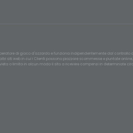
n operatore di gioco d'azzardo e funziona indipendentemente dal controllo 
ri siti web in cui i Clienti possono piazzare scommesse e puntate online, q
ieta o limita in alcun modo il sito a ricevere compensi in determinate circ