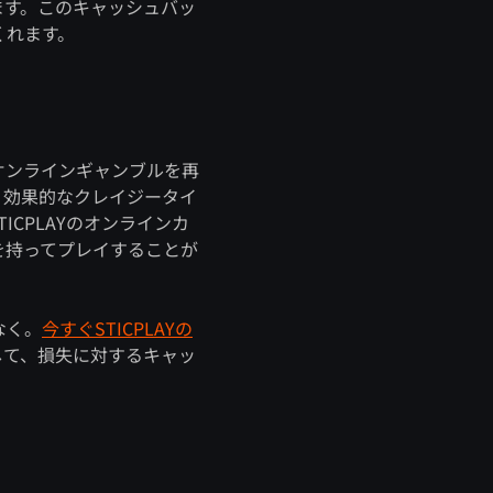
ます。このキャッシュバッ
くれます。
オンラインギャンブルを再
、効果的なクレイジータイ
CPLAYのオンラインカ
を持ってプレイすることが
なく。
今すぐSTICPLAYの
して、損失に対するキャッ