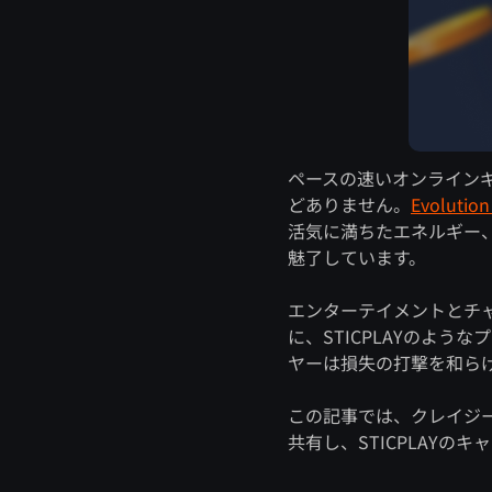
ペースの速いオンライン
どありません。
Evolutio
活気に満ちたエネルギー
魅了しています。
エンターテイメントとチ
に、STICPLAYのよう
ヤーは損失の打撃を和ら
この記事では、クレイジ
共有し、STICPLAY