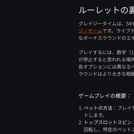
ルーレットの
クレイジータイムは、5
ジノゲーム
です。ライブ
なボーナスラウンドのエ
プレイするには、数字（1
が停止すると思われる場
各オプションには異なる
ラウンドはより大きな報
ゲームプレイの概要：
ベットの方法
：プレイ
トします。
トップスロットスピン
回転し、特定のベット