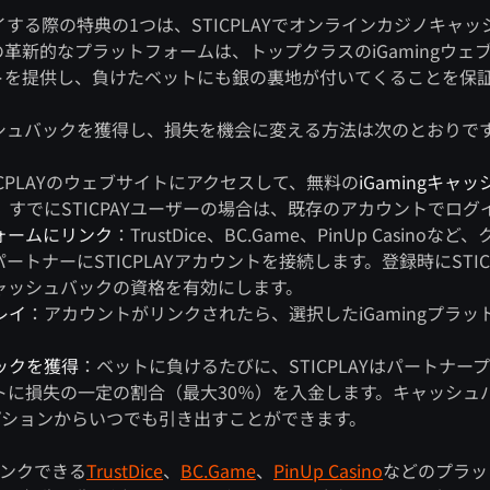
する際の特典の1つは、STICPLAYでオンラインカジノキャ
革新的なプラットフォームは、トップクラスのiGamingウェ
トを提供し、負けたベットにも銀の裏地が付いてくることを保
シュバックを獲得し、損失を機会に変える方法は次のとおりで
ICPLAYのウェブサイトにアクセスして、無料の
iGamingキ
すでにSTICPAYユーザーの場合は、既存のアカウントでログ
ォームにリンク
：TrustDice、BC.Game、PinUp Casin
gパートナーにSTICPLAYアカウントを接続します。登録時にSTI
ャッシュバックの資格を有効にします。
レイ
：アカウントがリンクされたら、選択したiGamingプラ
ックを獲得
：ベットに負けるたびに、STICPLAYはパートナ
トに損失の一定の割合（最大30％）を入金します。キャッシュ
いオプションからいつでも引き出すことができます。
リンクできる
TrustDice
、
BC.Game
、
PinUp Casino
などのプラッ