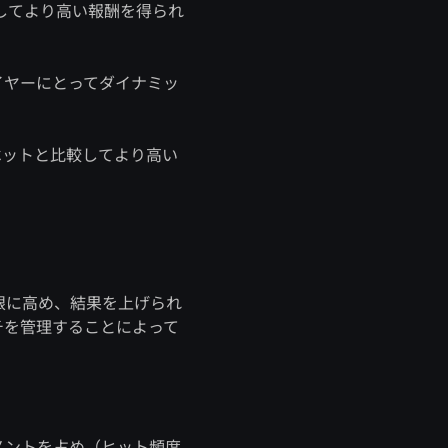
してより高い報酬を得られ
イヤーにとってダイナミッ
ベットと比較してより高い
限に高め、結果を上げられ
チを管理することによって
メントを占め（ヒット頻度