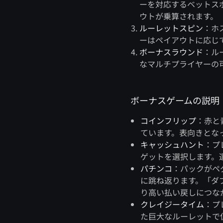
ーを対応するベットス
ウトが乗算されます。
ルーレットスピン
：ホ
ーはペイアウトに応じて
ボーナスラウンド
：ル
なマルチプライヤーの
ボーナスゲームの説明
コインフリップ
：赤と
ています。表向きとな
キャッシュハント
：プ
ゲットを選択します。
パチンコ
：パックがペ
に跳ね返ります。「ダ
り高い払い戻しにつな
クレイジータイム
：プ
た巨大なルーレットで