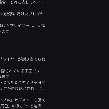
場合、それに応じてペイア
その数字に賭けたプレイヤ
賭けたプレイヤーは、大幅
きます。
プライヤーが割り当てられ
に隠されている画面でター
れます。
トに落ちるまで予測不可能
ックが再び落とされ、よ
リプル」セグメントを備え
黄色）のうち1つを選択