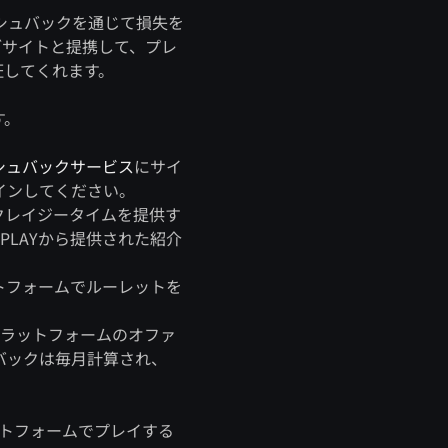
ッシュバックを通じて損失を
ブサイトと提携して、プレ
証してくれます。
す。
ャッシュバックサービス
にサイ
インしてください。
oなど、クレイジータイムを提供す
CPLAYから提供された紹介
ットフォームでルーレットを
ープラットフォームのオファ
バックは毎月計算され、
トフォームでプレイする