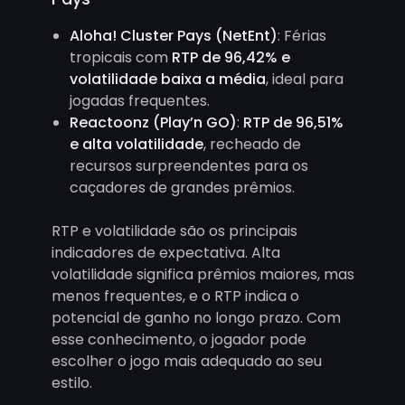
Aloha! Cluster Pays (NetEnt)
: Férias
tropicais com
RTP de 96,42% e
volatilidade baixa a média
, ideal para
jogadas frequentes.
Reactoonz (Play’n GO)
:
RTP de 96,51%
e alta volatilidade
, recheado de
recursos surpreendentes para os
caçadores de grandes prêmios.
RTP e volatilidade são os principais
indicadores de expectativa. Alta
volatilidade significa prêmios maiores, mas
menos frequentes, e o RTP indica o
potencial de ganho no longo prazo. Com
esse conhecimento, o jogador pode
escolher o jogo mais adequado ao seu
estilo.