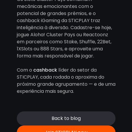
mecânicas emocionantes com o
potencial de grandes prêmios, e o
cashback iGaming da STICPLAY traz
inteligência à diversão. Cadastre-se hoje,
jogue Aloha! Cluster Pays ou Reactoonz
em parceiros como Stake, Shuffle, 22Bet,
1XSlots ou 888 Stars, e aproveite uma
forma mais responsável de jogar.
Com o
cashback
líder do setor da
STICPLAY, cada rodada o aproxima do
próximo grande agrupamento — e de uma
experiência mais segura.
Back to blog