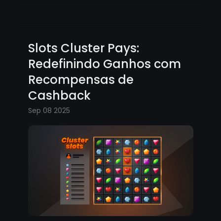
Slots Cluster Pays:
Redefinindo Ganhos com
Recompensas de
Cashback
Sep 08 2025