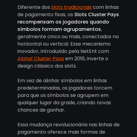
Diferente dos
slots tradicionais
com linhas
de pagamento fixas, os
Slots Cluster Pays
recompensam os jogadores quando
símbolos formam agrupamentos
,
geralmente cinco ou mais, conectados na
horizontal ou vertical. Esse mecanismo
inovador, introduzido pela NetEnt com
Aloha! Cluster Pays
em 2016, inverte o
design clássico dos slots.
Em vez de alinhar símbolos em linhas
predeterminadas, os jogadores torcem
para que os símbolos se agrupem em
qualquer lugar da grade, criando novas
chances de ganhar.
Essa mudança revolucionária nas linhas de
pagamento oferece mais formas de