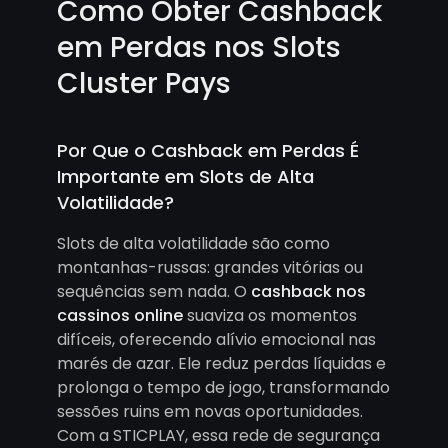
Como Obter Cashback
em Perdas nos Slots
Cluster Pays
Por Que o Cashback em Perdas É
Importante em Slots de Alta
Volatilidade?
Slots de alta volatilidade são como
montanhas-russas: grandes vitórias ou
sequências sem nada. O
cashback nos
cassinos online
suaviza os momentos
difíceis, oferecendo alívio emocional nas
marés de azar. Ele reduz perdas líquidas e
prolonga o tempo de jogo, transformando
sessões ruins em novas oportunidades.
Com a STICPLAY, essa rede de segurança