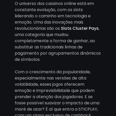
O universo dos cassinos online está em
constante evolução, com os slots
liderando o caminho em tecnologia e
emoção. Uma das inovações mais
revolucionárias são os
Slots Cluster Pays
,
uma categoria que mudou
completamente a forma de ganhar, ao
substituir as tradicionais linhas de
pagamento por agrupamentos dinâmicos
de símbolos.
Com o crescimento da popularidade,
especialmente nas versões de alta
volatilidade, esses jogos oferecem
emoção e imprevisibilidade que podem
prender a atenção dos jogadores. E se
fosse possível suavizar o impacto de uma
maré de azar? É aí que entra a STICPLAY,
com um plano exclusivo de cashback