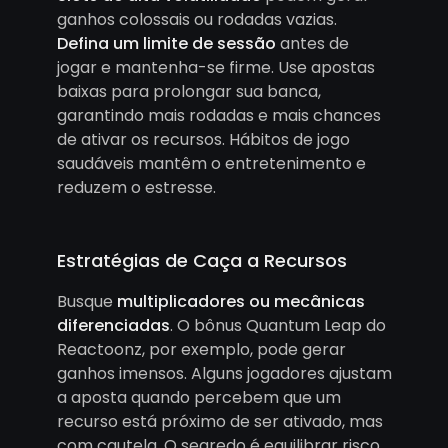
ganhos colossais ou rodadas vazias.
Defina um limite de sessão
antes de
jogar e mantenha-se firme. Use apostas
baixas para prolongar sua banca,
garantindo mais rodadas e mais chances
de ativar os recursos. Hábitos de jogo
saudáveis mantêm o entretenimento e
reduzem o estresse.
Estratégias de Caça a Recursos
Busque
multiplicadores ou mecânicas
diferenciadas
. O bônus Quantum Leap do
Reactoonz, por exemplo, pode gerar
ganhos imensos. Alguns jogadores ajustam
a aposta quando percebem que um
recurso está próximo de ser ativado, mas
com cautela. O segredo é equilibrar risco