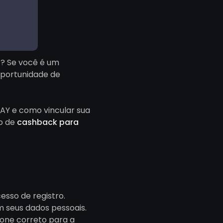
g
? Se você é um
oportunidade de
AY e como vincular sua
ço de
cashback para
cesso de registro.
om seus dados pessoais.
fone correto para a