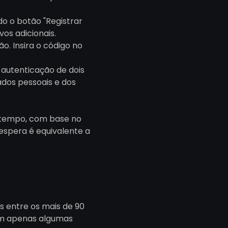
do o botão "Registrar
os adicionais.
. Insira o código no
a autenticação de dois
ados pessoais e dos
 tempo, com base no
espera é equivalente a
s entre os mais de 90
em apenas algumas