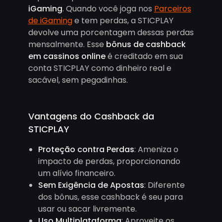
iGaming
. Quando você joga nos
Parceiros
de iGaming
e tem perdas, a STICPLAY
devolve uma porcentagem dessas perdas
mensalmente. Esse
bônus de cashback
em cassinos online
é creditado em sua
conta STICPLAY como dinheiro real e
sacável, sem pegadinhas.
Vantagens do Cashback da
STICPLAY
Proteção contra Perdas
: Ameniza o
impacto de perdas, proporcionando
um alívio financeiro.
Sem Exigência de Apostas
: Diferente
dos bônus, esse cashback é seu para
usar ou sacar livremente.
Uso Multiplataforma
: Aproveite os