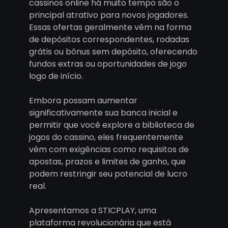
cassinos online há muito tempo são o
principal atrativo para novos jogadores.
Essas ofertas geralmente vêm na forma
de depósitos correspondentes, rodadas
grátis ou bônus sem depósito, oferecendo
fundos extras ou oportunidades de jogo
logo de início.
Embora possam aumentar
significativamente sua banca inicial e
permitir que você explore a biblioteca de
jogos do cassino, eles frequentemente
vêm com exigências como requisitos de
apostas, prazos e limites de ganho, que
podem restringir seu potencial de lucro
real.
Apresentamos a STICPLAY, uma
plataforma revolucionária que está