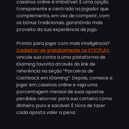
cassinos online é imbatível. É uma opção
transparente e centrada no jogador que
complementa, em vez de competir, com
os bônus tradicionais, garantindo mais
proveito da sua experiência de jogo.
Pronto para jogar com mais inteligência?
Cadastre-se gratuitamente na STICPLAY
,
vincule sua conta a uma plataforma de
iGaming favorita através do link de
referência na seção “Parceiros de
Cashback em iGaming”. Depois, comece a
jogar em cassinos online e veja uma
porcentagem mensal de suas apostas
perdidas retornar para sua carteira como
dinheiro puro e sacável. É hora de fazer
cada aposta valer a pena.