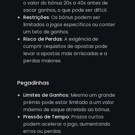
o valor do bônus 20x a 40x antes de
sacar ganhos, o que pode ser difícil.
Restrições
: Os bônus podem ser
limitados a jogos específicos ou conter
um teto de ganhos.
Risco de Perdas
: A exigência de
cumprir requisitos de apostas pode
levar a apostas mais arriscadas e a
perdas maiores.
Pegadinhas
Limites de Ganhos
: Mesmo um grande
prêmio pode estar limitado a um valor
máximo de saque atrelado ao bônus.
Pressão de Tempo
: Prazos curtos
podem acelerar o jogo, aumentando
erros ou perdas.