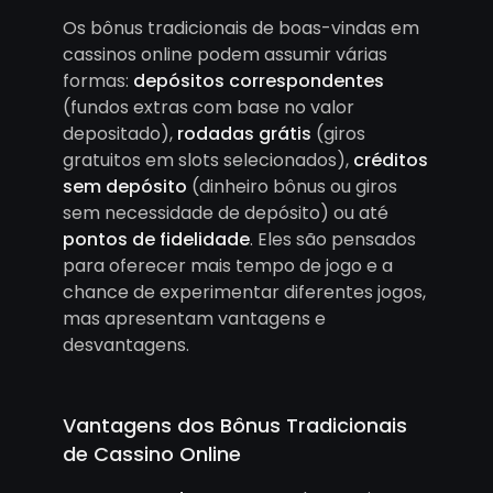
Os bônus tradicionais de boas-vindas em
cassinos online podem assumir várias
formas:
depósitos correspondentes
(fundos extras com base no valor
depositado),
rodadas grátis
(giros
gratuitos em slots selecionados),
créditos
sem depósito
(dinheiro bônus ou giros
sem necessidade de depósito) ou até
pontos de fidelidade
. Eles são pensados
para oferecer mais tempo de jogo e a
chance de experimentar diferentes jogos,
mas apresentam vantagens e
desvantagens.
Vantagens dos Bônus Tradicionais
de Cassino Online