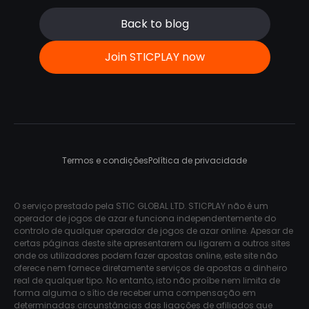
Back to blog
Join STICPLAY now
Termos e condições
Política de privacidade
O serviço prestado pela STIC GLOBAL LTD. STICPLAY não é um
operador de jogos de azar e funciona independentemente do
controlo de qualquer operador de jogos de azar online. Apesar de
certas páginas deste site apresentarem ou ligarem a outros sites
onde os utilizadores podem fazer apostas online, este site não
oferece nem fornece diretamente serviços de apostas a dinheiro
real de qualquer tipo. No entanto, isto não proíbe nem limita de
forma alguma o sítio de receber uma compensação em
determinadas circunstâncias das ligações de afiliados que