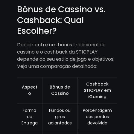
Bônus de Cassino vs.
Cashback: Qual
Escolher?
Decidir entre um bônus tradicional de
cassino e o cashback da STICPLAY
depende do seu estilo de jogo e objetivos.
Veja uma comparação detalhada:
Cashback
Aspect
Bônus de
STICPLAY em
o
Cassino
iGaming
Forma
Fundos ou
Porcentagem
de
giros
das perdas
Entrega
adiantados
devolvida