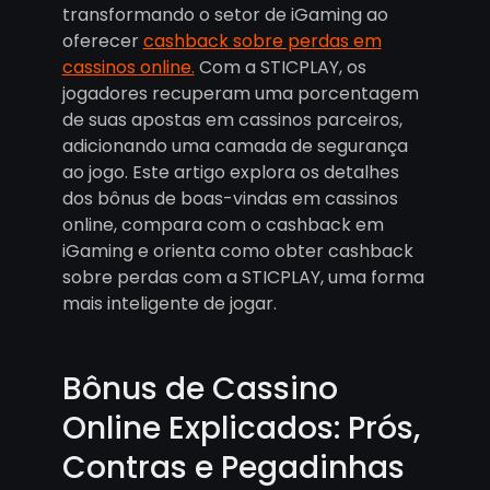
transformando o setor de iGaming ao
oferecer
cashback sobre perdas em
cassinos online.
Com a STICPLAY, os
jogadores recuperam uma porcentagem
de suas apostas em cassinos parceiros,
adicionando uma camada de segurança
ao jogo. Este artigo explora os detalhes
dos bônus de boas-vindas em cassinos
online, compara com o cashback em
iGaming e orienta como obter cashback
sobre perdas com a STICPLAY, uma forma
mais inteligente de jogar.
Bônus de Cassino
Online Explicados: Prós,
Contras e Pegadinhas