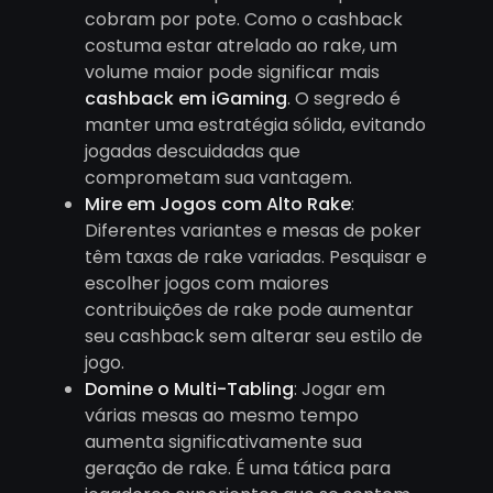
cobram por pote. Como o cashback
costuma estar atrelado ao rake, um
volume maior pode significar mais
cashback em iGaming
. O segredo é
manter uma estratégia sólida, evitando
jogadas descuidadas que
comprometam sua vantagem.
Mire em Jogos com Alto Rake
:
Diferentes variantes e mesas de poker
têm taxas de rake variadas. Pesquisar e
escolher jogos com maiores
contribuições de rake pode aumentar
seu cashback sem alterar seu estilo de
jogo.
Domine o Multi-Tabling
: Jogar em
várias mesas ao mesmo tempo
aumenta significativamente sua
geração de rake. É uma tática para