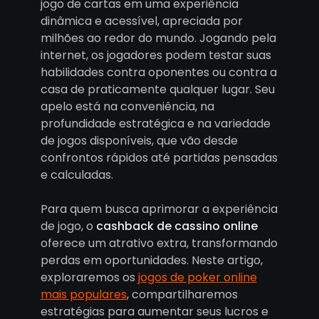
jogo de cartas em uma experiência
dinâmica e acessível, apreciada por
milhões ao redor do mundo. Jogando pela
internet, os jogadores podem testar suas
habilidades contra oponentes ou contra a
casa de praticamente qualquer lugar. Seu
apelo está na conveniência, na
profundidade estratégica e na variedade
de jogos disponíveis, que vão desde
confrontos rápidos até partidas pensadas
e calculadas.
Para quem busca aprimorar a experiência
de jogo, o
cashback de cassino online
oferece um atrativo extra, transformando
perdas em oportunidades. Neste artigo,
exploraremos os
jogos de poker online
mais populares
, compartilharemos
estratégias para aumentar seus lucros e