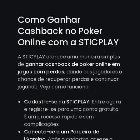
Como Ganhar
Cashback no Poker
Online com a STICPLAY
A STICPLAY oferece uma maneira simples
de
ganhar cashback de poker online em
jogos com perdas
, dando aos jogadores a
chance de recuperar perdas e continuar
jogando. Veja como funciona:
Cadastre-se na STICPLAY
: Entre agora
e registre-se para uma conta gratuita.
É um processo rápido e sem
complicações.
Conecte-se a um Parceiro de
iGaming
: Após o cadastro, acesse a