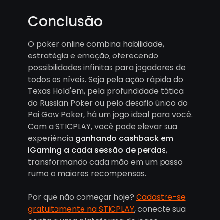
Conclusão
O poker online combina habilidade,
estratégia e emoção, oferecendo
possibilidades infinitas para jogadores de
todos os níveis. Seja pela ação rápida do
Texas Hold'em, pela profundidade tática
do Russian Poker ou pelo desafio único do
Pai Gow Poker, há um jogo ideal para você.
Com a STICPLAY, você pode elevar sua
experiência
ganhando cashback em
iGaming a cada sessão de perdas
,
transformando cada mão em um passo
rumo a maiores recompensas.
Por que não começar hoje?
Cadastre-se
gratuitamente na STICPLAY
, conecte sua