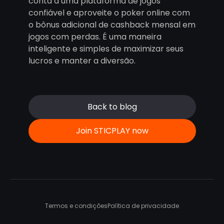
conta a uma plataforma de jogos
confiável e aproveite o poker online com
o bônus adicional de cashback mensal em
jogos com perdas. É uma maneira
inteligente e simples de maximizar seus
lucros e manter a diversão.
Back to blog
Join STICPLAY now
Termos e condições
Política de privacidade