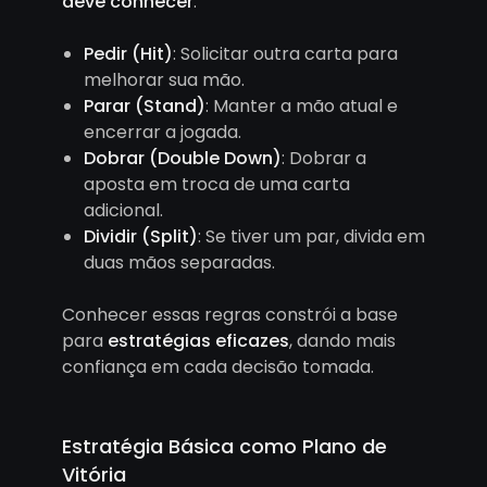
deve conhecer
:
Pedir (Hit)
: Solicitar outra carta para
melhorar sua mão.
Parar (Stand)
: Manter a mão atual e
encerrar a jogada.
Dobrar (Double Down)
: Dobrar a
aposta em troca de uma carta
adicional.
Dividir (Split)
: Se tiver um par, divida em
duas mãos separadas.
Conhecer essas regras constrói a base
para
estratégias eficazes
, dando mais
confiança em cada decisão tomada.
Estratégia Básica como Plano de
Vitória