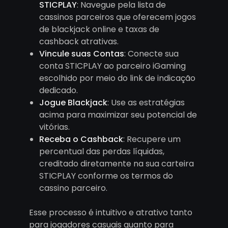
STICPLAY
: Navegue pela lista de
cassinos parceiros que oferecem jogos
de blackjack online e taxas de
cashback atrativas.
Vincule suas Contas
: Conecte sua
conta STICPLAY ao parceiro iGaming
escolhido por meio do link de indicação
dedicado.
Jogue Blackjack
: Use as estratégias
acima para maximizar seu potencial de
vitórias.
Receba o Cashback
: Recupere um
percentual das perdas líquidas,
creditado diretamente na sua carteira
STICPLAY conforme os termos do
cassino parceiro.
Esse processo é intuitivo e atrativo tanto
para jogadores casuais quanto para