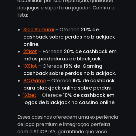
escolhidas por sua reputação, qualidade
dos jogos e suporte ao jogador. Confira a
lista:
Spin Samurai
– Oferece
20% de
cashback sobre perdas no blackjack
online
.
22Bet
– Fornece
20% de cashback em
mãos perdedoras de blackjack
.
1XSlot
– Oferece
15% de iGaming
cashback sobre perdas no blackjack
.
BC.Game
– Oferece
15% de cashback
para blackjack online sobre perdas
.
1Xbet
– Oferece
10% de cashback em
jogos de blackjack no cassino online
.
Esses cassinos oferecem uma experiência
de jogo premium e integração perfeita
com a STICPLAY, garantindo que você