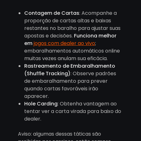
Contagem de Cartas
: Acompanhe a
proporção de cartas altas e baixas
restantes no baralho para ajustar suas
apostas e decisões.
Funciona melhor
em
jogos com dealer ao vivo
;
embaralhamentos automáticos online
muitas vezes anulam sua eficácia.
Rastreamento de Embaralhamento
(Shuffle Tracking)
: Observe padrões
de embaralhamento para prever
quando cartas favoráveis irão
aparecer.
Hole Carding
: Obtenha vantagem ao
tentar ver a carta virada para baixo do
dealer.
Aviso: algumas dessas táticas são