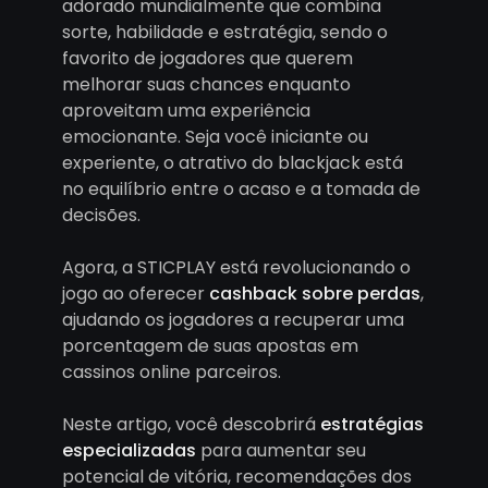
adorado mundialmente que combina
sorte, habilidade e estratégia, sendo o
favorito de jogadores que querem
melhorar suas chances enquanto
aproveitam uma experiência
emocionante. Seja você iniciante ou
experiente, o atrativo do blackjack está
no equilíbrio entre o acaso e a tomada de
decisões.
Agora, a STICPLAY está revolucionando o
jogo ao oferecer
cashback sobre perdas
,
ajudando os jogadores a recuperar uma
porcentagem de suas apostas em
cassinos online parceiros.
Neste artigo, você descobrirá
estratégias
especializadas
para aumentar seu
potencial de vitória, recomendações dos