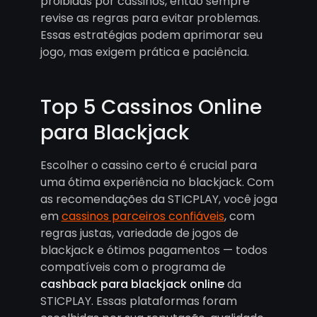
proibidas por cassinos, então sempre
revise as regras para evitar problemas.
Essas estratégias podem aprimorar seu
jogo, mas exigem prática e paciência.
Top 5 Cassinos Online
para Blackjack
Escolher o cassino certo é crucial para
uma ótima experiência no blackjack. Com
as recomendações da STICPLAY, você joga
em
cassinos parceiros confiáveis
, com
regras justas, variedade de jogos de
blackjack e ótimos pagamentos — todos
compatíveis com o programa de
cashback para blackjack online
da
STICPLAY. Essas plataformas foram