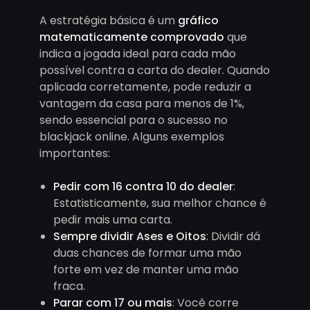
A estratégia básica é um
gráfico
matematicamente comprovado
que
indica a jogada ideal para cada mão
possível contra a carta do dealer. Quando
aplicada corretamente, pode reduzir a
vantagem da casa para menos de 1%,
sendo essencial para o sucesso no
blackjack online. Alguns exemplos
importantes:
Pedir com 16 contra 10 do dealer
:
Estatisticamente, sua melhor chance é
pedir mais uma carta.
Sempre dividir Ases e Oitos
: Dividir dá
duas chances de formar uma mão
forte em vez de manter uma mão
fraca.
Parar com 17 ou mais
: Você corre