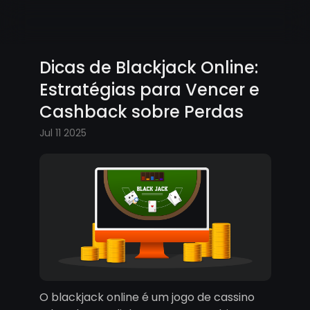
Dicas de Blackjack Online:
Estratégias para Vencer e
Cashback sobre Perdas
Jul 11 2025
O blackjack online é um jogo de cassino