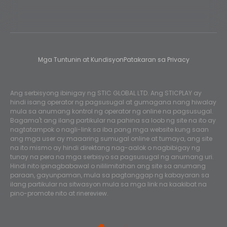
Mga Tuntunin at Kundisyon
Patakaran sa Privacy
Ang serbisyong ibinigay ng STIC GLOBAL LTD. Ang STICPLAY ay
hindi isang operator ng pagsusugal at gumagana nang hiwalay
mula sa anumang kontrol ng operator ng online na pagsusugal.
Bagama't ang ilang partikular na pahina sa loob ng site na ito ay
nagtatampok o nagli-link sa iba pang mga website kung saan
ang mga user ay maaaring sumugal online at tumaya, ang site
na ito mismo ay hindi direktang nag-aalok o nagbibigay ng
tunay na pera na mga serbisyo sa pagsusugal ng anumang uri.
Hindi nito ipinagbabawal o nililimitahan ang site sa anumang
paraan, gayunpaman, mula sa pagtanggap ng kabayaran sa
ilang partikular na sitwasyon mula sa mga link na kaakibat na
pino-promote nito at rinereview.