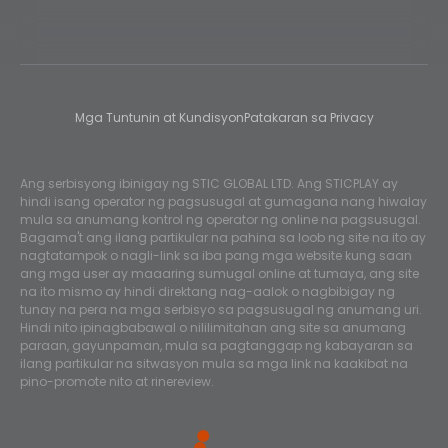
Mga Tuntunin at Kundisyon
Patakaran sa Privacy
Ang serbisyong ibinigay ng STIC GLOBAL LTD. Ang STICPLAY ay
hindi isang operator ng pagsusugal at gumagana nang hiwalay
mula sa anumang kontrol ng operator ng online na pagsusugal.
Bagama't ang ilang partikular na pahina sa loob ng site na ito ay
nagtatampok o nagli-link sa iba pang mga website kung saan
ang mga user ay maaaring sumugal online at tumaya, ang site
na ito mismo ay hindi direktang nag-aalok o nagbibigay ng
tunay na pera na mga serbisyo sa pagsusugal ng anumang uri.
Hindi nito ipinagbabawal o nililimitahan ang site sa anumang
paraan, gayunpaman, mula sa pagtanggap ng kabayaran sa
ilang partikular na sitwasyon mula sa mga link na kaakibat na
pino-promote nito at rinereview.